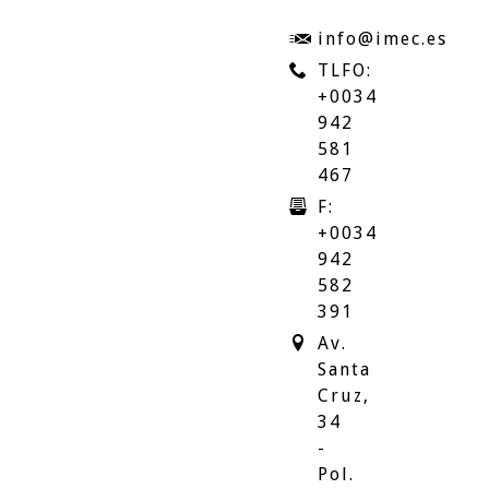
info@imec.es
TLFO:
+0034
942
581
467
F:
+0034
942
582
391
Av.
Santa
Cruz,
34
-
Pol.